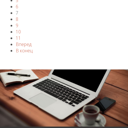
5
6
7
8
9
10
11
Вперед
В конец